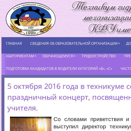
»
ГЛАВНАЯ
СВЕДЕНИЯ ОБ ОБРАЗОВАТЕЛЬНОЙ ОРГАНИЗАЦИИ
ДО
»
»
АБИТУРИЕНТАМ
ОБУЧАЮЩЕМУСЯ
ТРУДОУСТРОЙСТВО
ПР
ПОДГОТОВКА КАНДИДАТОВ В ВОДИТЕЛИ КАТЕГОРИЙ «В», «С»
ЧАСТ
5 октября 2016 года в техникуме 
праздничный концерт, посвящен
учителя.
Со словами приветствия и
выступил директор технику