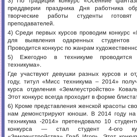
3) По традиции конкурс «Осенние фантаз
преддверии праздника Дня работника об
творческие работы студенты готовя
преподавателей.
4) Среди первых курсов проводим конкурс 
для выявления одаренных студентов н
Проводится конкурс по жанрам художественно
5) Ежегодно в техникуме проводится 
техникума».
Где участвуют девушки разных курсов и от
году, титул «Мисс техникума – 2014» полу
курса отделения «Землеустройство» Коваль
Этот конкурс всегда проходит в форме блиста
6) Кроме представления женской красоты сво
нам демонстрируют юноши. В 2014 году на
техникума -2014» претендовало 10 студент
конкурса — стал студент 4-ого ку
«Землеустройства» Граб Игорь. Этот конку