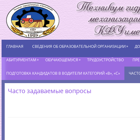
»
ГЛАВНАЯ
СВЕДЕНИЯ ОБ ОБРАЗОВАТЕЛЬНОЙ ОРГАНИЗАЦИИ
ДО
»
»
АБИТУРИЕНТАМ
ОБУЧАЮЩЕМУСЯ
ТРУДОУСТРОЙСТВО
ПР
ПОДГОТОВКА КАНДИДАТОВ В ВОДИТЕЛИ КАТЕГОРИЙ «В», «С»
ЧАСТ
Часто задаваемые вопросы