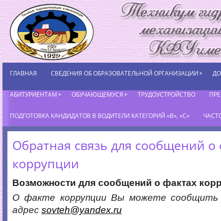
»
ГЛАВНАЯ
СВЕДЕНИЯ ОБ ОБРАЗОВАТЕЛЬНОЙ ОРГАНИЗАЦИИ
ДО
»
»
АБИТУРИЕНТАМ
ОБУЧАЮЩЕМУСЯ
ТРУДОУСТРОЙСТВО
ПР
ПОДГОТОВКА КАНДИДАТОВ В ВОДИТЕЛИ КАТЕГОРИЙ «В», «С»
ЧАСТ
Обратная связь для сообщений о 
коррупции
Возможности для сообщений о фактах кор
О факте коррупции Вы можете сообщить 
адрес
sovteh@yandex.ru