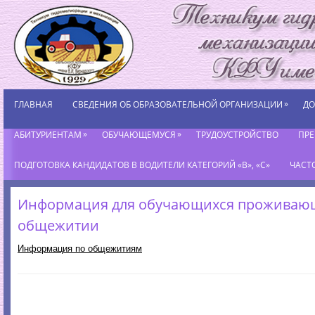
»
ГЛАВНАЯ
СВЕДЕНИЯ ОБ ОБРАЗОВАТЕЛЬНОЙ ОРГАНИЗАЦИИ
ДО
»
»
АБИТУРИЕНТАМ
ОБУЧАЮЩЕМУСЯ
ТРУДОУСТРОЙСТВО
ПР
ПОДГОТОВКА КАНДИДАТОВ В ВОДИТЕЛИ КАТЕГОРИЙ «В», «С»
ЧАСТ
Информация для обучающихся проживаю
общежитии
Информация по общежитиям