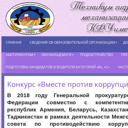
»
ГЛАВНАЯ
СВЕДЕНИЯ ОБ ОБРАЗОВАТЕЛЬНОЙ ОРГАНИЗАЦИИ
ДО
»
»
АБИТУРИЕНТАМ
ОБУЧАЮЩЕМУСЯ
ТРУДОУСТРОЙСТВО
ПР
ПОДГОТОВКА КАНДИДАТОВ В ВОДИТЕЛИ КАТЕГОРИЙ «В», «С»
ЧАСТ
Конкурс «Вместе против коррупци
В 2018 году Генеральной прокуратур
Федерации совместно с компетентн
республик Армения, Беларусь, Казахста
Таджикистан в рамках деятельности Межг
совета по противодействию корруп