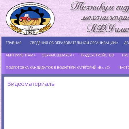
»
ГЛАВНАЯ
СВЕДЕНИЯ ОБ ОБРАЗОВАТЕЛЬНОЙ ОРГАНИЗАЦИИ
ДО
»
»
АБИТУРИЕНТАМ
ОБУЧАЮЩЕМУСЯ
ТРУДОУСТРОЙСТВО
ПР
ПОДГОТОВКА КАНДИДАТОВ В ВОДИТЕЛИ КАТЕГОРИЙ «В», «С»
ЧАСТ
Видеоматериалы