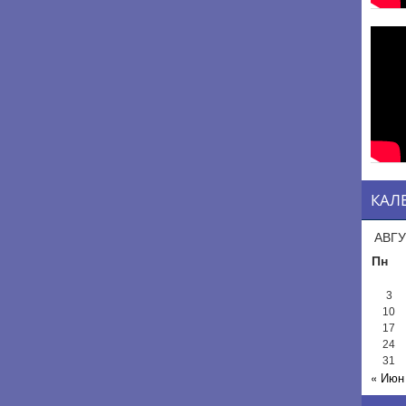
КАЛ
АВГУ
Пн
3
10
17
24
31
« Июн