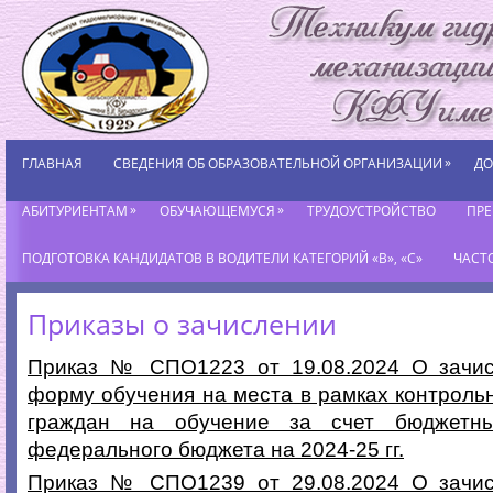
»
ГЛАВНАЯ
СВЕДЕНИЯ ОБ ОБРАЗОВАТЕЛЬНОЙ ОРГАНИЗАЦИИ
ДО
»
»
АБИТУРИЕНТАМ
ОБУЧАЮЩЕМУСЯ
ТРУДОУСТРОЙСТВО
ПР
ПОДГОТОВКА КАНДИДАТОВ В ВОДИТЕЛИ КАТЕГОРИЙ «В», «С»
ЧАСТ
Приказы о зачислении
Приказ № СПО1223 от 19.08.2024 О зачи
форму обучения на места в рамках контрол
граждан на обучение за счет бюджетны
федерального бюджета на 2024-25 гг.
Приказ № СПО1239 от 29.08.2024 О зачи