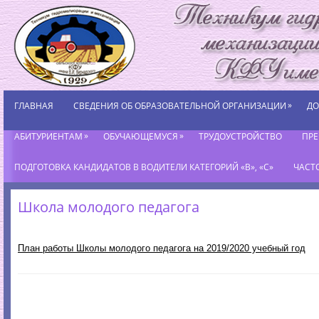
»
ГЛАВНАЯ
СВЕДЕНИЯ ОБ ОБРАЗОВАТЕЛЬНОЙ ОРГАНИЗАЦИИ
ДО
»
»
АБИТУРИЕНТАМ
ОБУЧАЮЩЕМУСЯ
ТРУДОУСТРОЙСТВО
ПР
ПОДГОТОВКА КАНДИДАТОВ В ВОДИТЕЛИ КАТЕГОРИЙ «В», «С»
ЧАСТ
Школа молодого педагога
План работы Школы молодого педагога на 2019/2020 учебный год