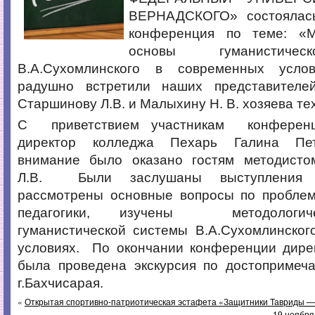
ВЕРНАДСКОГО» состоялась
конференция по теме: «М
основы гуманистиче
В.А.Сухомлинского в современных усло
радушно встретили наших представителе
Старшинову Л.В. и Малыхину Н. В. хозяева те
С приветствием участникам конферен
директор колледжа Пехарь Галина Пет
внимание было оказано гостям методисто
Л.В. Были заслушаны выступления 
рассмотрены основные вопросы по проблем
педагогики, изучены методологич
гуманистической системы В.А.Сухомлинског
условиях. По окончании конференции дире
была проведена экскурсия по достопримеч
г.Бахчисарая.
«
Открытая спортивно-патриотическая эстафета «Защитники Тавриды —
19 ноября