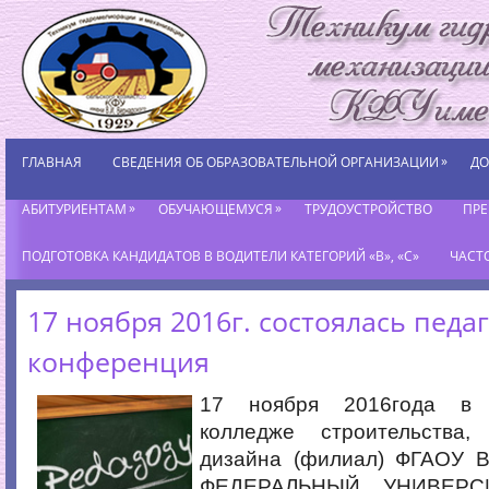
»
ГЛАВНАЯ
СВЕДЕНИЯ ОБ ОБРАЗОВАТЕЛЬНОЙ ОРГАНИЗАЦИИ
ДО
»
»
АБИТУРИЕНТАМ
ОБУЧАЮЩЕМУСЯ
ТРУДОУСТРОЙСТВО
ПР
ПОДГОТОВКА КАНДИДАТОВ В ВОДИТЕЛИ КАТЕГОРИЙ «В», «С»
ЧАСТ
17 ноября 2016г. состоялась педа
конференция
17 ноября 2016года в 
колледже строительства,
дизайна (филиал) ФГАОУ
ФЕДЕРАЛЬНЫЙ УНИВЕРС