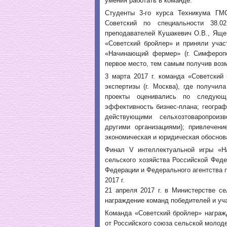
умения работать в команде.
Студенты 3-го курса Техникума Г
Советский по специальности 38.0
преподавателей Кушакевич О.В., Ящен
«Советский бройлер» и приняли учас
«Начинающий фермер» (г. Симфероп
первое место, тем самым получив воз
3 марта 2017 г. команда «Советский
экспертизы (г. Москва), где получи
проекты оценивались по следующи
эффективность бизнес-плана; географ
действующими сельхозтоваропроиз
другими организациями); привлечени
экономическая и юридическая обоснов
Финал V интеллектуальной игры «
сельского хозяйства Российской Феде
Федерации и Федерального агентства п
2017 г.
21 апреля 2017 г. в Министерстве с
награждение команд победителей и уч
Команда «Советский бройлер» награж
от Российского союза сельской молод