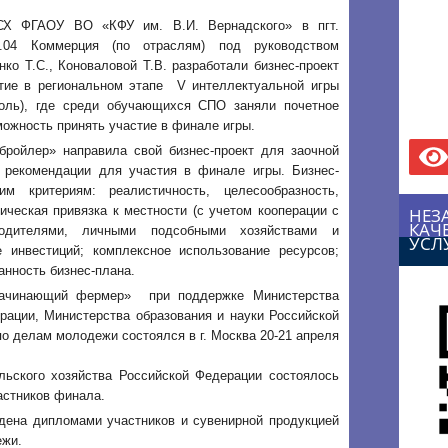
МСХ ФГАОУ ВО «КФУ им. В.И. Вернадского» в пгт.
2.04 Коммерция (по отраслям) под руководством
ко Т.С., Коноваловой Т.В. разработали бизнес-проект
тие в региональном этапе V интеллектуальной игры
оль), где среди обучающихся СПО заняли почетное
можность принять участие в финале игры.
 бройлер» направила свой бизнес-проект для заочной
ла рекомендации для участия в финале игры. Бизнес-
м критериям: реалистичность, целесообразность,
ическая привязка к местности (с учетом кооперации с
НЕЗ
КАЧ
водителями, личными подсобными хозяйствами и
УСЛ
е инвестиций; комплексное использование ресурсов;
анность бизнес-плана.
Начинающий фермер» при поддержке Министерства
рации, Министерства образования и науки Российской
о делам молодежи состоялся в г. Москва 20-21 апреля
ельского хозяйства Российской Федерации состоялось
астников финала.
дена дипломами участников и сувенирной продукцией
ежи.