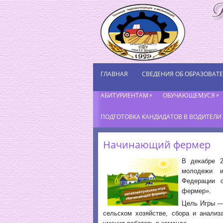
ГЛАВНАЯ
СВЕДЕНИЯ ОБ ОБРАЗОВАТ
»
»
АБИТУРИЕНТАМ
ОБУЧАЮЩЕМУСЯ
ПОДГОТОВКА КАНДИДАТОВ В ВОДИТЕЛИ К
Начинающий фермер
В декабре 2
молодежи и
Федерации с
фермер».
Цель Игры —
сельском хозяйстве, сбора и анализ