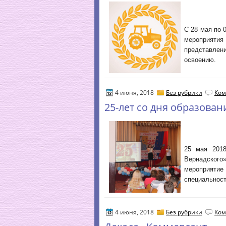
С 28 мая по 
мероприяти
представлени
освоению.
4 июня, 2018
Без рубрики
Ком
25-лет со дня образова
25 мая 201
Вернадског
мероприяти
специальност
4 июня, 2018
Без рубрики
Ком