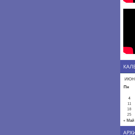
КАЛ
ИЮН
Пн
4
11
18
25
« Май
АРХ