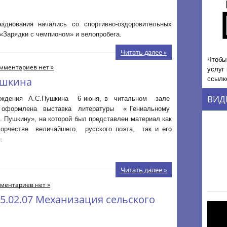
зднования начались со спортивно-оздоровительных
«Зарядки с чемпионом» и велопробега.
Читать далее »
Чтобы
мментариев нет »
услуг
ссылк
ушкина
ВИД
ения А.С.Пушкина 6 июня, в читальном зале
 оформлена выставка литературы « Гениальному
 Пушкину», на которой был представлен материал как
ворчестве величайшего, русского поэта, так и его
.
Читать далее »
ментариев нет »
5.02.07 Механизация сельского