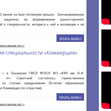
01 июняв на базе техникума прошла . Запланированные
я нацелены на формирование разносторонних
й о специальности, интереса к ней и мотивации к её
Читать далее »
ментариев нет »
ния специальности «Коммерция»
8 г. в Техникуме ГМСХ ФГАОУ ВО «КФУ им. В.И.
о» пгт Советский состоялось торжественное
е по случаю празднования 25-летия образования
и Коммерция (по отраслям).
Читать далее »
ментариев нет »