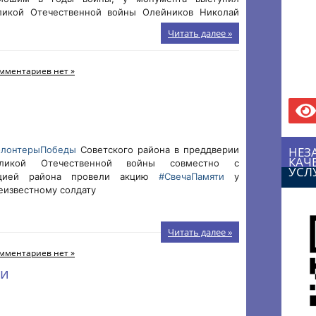
ликой Отечественной войны Олейников Николай
Читать далее »
мментариев нет »
олонтерыПобеды
Советского района в преддверии
НЕЗ
КАЧ
ликой Отечественной войны совместно с
УСЛ
ацией района провели акцию
#СвечаПамяти
у
еизвестному солдату
Читать далее »
мментариев нет »
ии