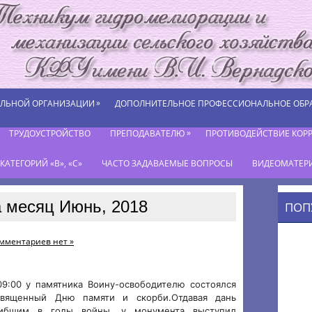
»
ЕЛЬНОЙ ОРГАНИЗАЦИИ
ДОПОЛНИТЕЛЬНОЕ ПРОФЕССИОНАЛЬНОЕ ОБР
»
ТРУДОУСТРОЙСТВО
ПРЕПОДАВАТЕЛЮ
ПРОТИВОДЕЙСТВИЕ КОР
АТЕГОРИЙ «В», «С»
ЧАСТО ЗАДАВАЕМЫЕ ВОПРОСЫ
ВИДЕОМАТЕР
 месяц Июнь, 2018
ПОП
мментариев нет »
9:00 у памятника Воину-освободителю состоялся
священный Дню памяти и скорби.Отдавая дань
гибшим в годы войны, у монумента выступил