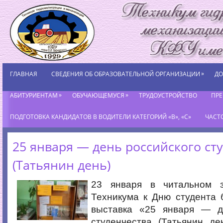
»
ГЛАВНАЯ
СВЕДЕНИЯ ОБ ОБРАЗОВАТЕЛЬНОЙ ОРГАНИЗАЦИИ
ДО
»
»
АБИТУРИЕНТАМ
ОБУЧАЮЩЕМУСЯ
ТРУДОУСТРОЙСТВО
ПР
ПОДГОТОВКА КАНДИДАТОВ В ВОДИТЕЛИ КАТЕГОРИЙ «В», «С»
ЧАСТ
25 января — день российского ст
(Татьянин день)
23 января в читальном з
Техникума к Дню студента
выставка «25 января — д
студенчества (Татьянин де