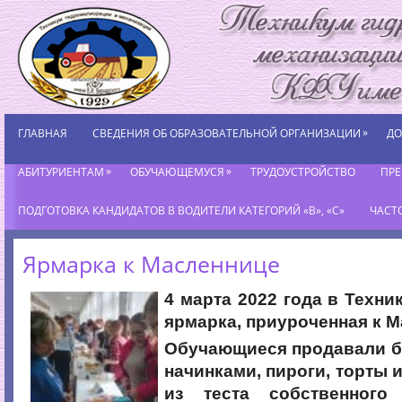
»
ГЛАВНАЯ
СВЕДЕНИЯ ОБ ОБРАЗОВАТЕЛЬНОЙ ОРГАНИЗАЦИИ
ДО
»
»
АБИТУРИЕНТАМ
ОБУЧАЮЩЕМУСЯ
ТРУДОУСТРОЙСТВО
ПР
ПОДГОТОВКА КАНДИДАТОВ В ВОДИТЕЛИ КАТЕГОРИЙ «В», «С»
ЧАСТ
Ярмарка к Масленнице
4 марта 2022 года в Техни
ярмарка, приуроченная к М
Обучающиеся продавали б
начинками, пироги, торты 
из теста собственного 