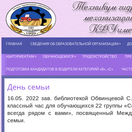
»
ГЛАВНАЯ
СВЕДЕНИЯ ОБ ОБРАЗОВАТЕЛЬНОЙ ОРГАНИЗАЦИИ
ДО
»
»
АБИТУРИЕНТАМ
ОБУЧАЮЩЕМУСЯ
ТРУДОУСТРОЙСТВО
ПР
ПОДГОТОВКА КАНДИДАТОВ В ВОДИТЕЛИ КАТЕГОРИЙ «В», «С»
ЧАСТ
День семьи
16.05. 2022 зав. библиотекой Обвинцевой С
классный час для обучающихся 22 группы «Се
всегда рядом с вами», посвященный Меж
семьи.