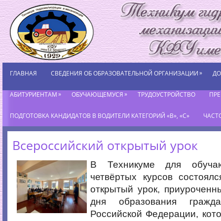
»
ГЛАВНАЯ
СВЕДЕНИЯ ОБ ОБРАЗОВАТЕЛЬНОЙ ОРГАНИЗАЦИИ
ДО
»
»
АБИТУРИЕНТАМ
ОБУЧАЮЩЕМУСЯ
ТРУДОУСТРОЙСТВО
ПР
ПОДГОТОВКА КАНДИДАТОВ В ВОДИТЕЛИ КАТЕГОРИЙ «В», «С»
ЧАСТ
Всероссийский открытый урок
В Техникуме для обуча
четвёртых курсов состоялс
открытый урок, приуроченн
дня образования гражд
Российской Федерации, кот