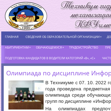
»
ГЛАВНАЯ
СВЕДЕНИЯ ОБ ОБРАЗОВАТЕЛЬНОЙ ОРГАНИЗАЦИИ
ДО
»
»
АБИТУРИЕНТАМ
ОБУЧАЮЩЕМУСЯ
ТРУДОУСТРОЙСТВО
ПР
ПОДГОТОВКА КАНДИДАТОВ В ВОДИТЕЛИ КАТЕГОРИЙ «В», «С»
ЧАСТ
Олимпиада по дисциплине Инфо
В Техникуме с 07. 10. 2022 г
года проведена предметная
олимпиада среди обучающих
групп по дисциплине «Инфор
На олимпиадах предпоч