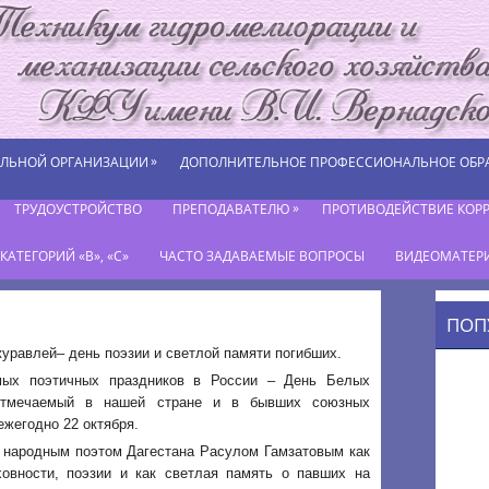
»
ЕЛЬНОЙ ОРГАНИЗАЦИИ
ДОПОЛНИТЕЛЬНОЕ ПРОФЕССИОНАЛЬНОЕ ОБР
»
ТРУДОУСТРОЙСТВО
ПРЕПОДАВАТЕЛЮ
ПРОТИВОДЕЙСТВИЕ КОР
АТЕГОРИЙ «В», «С»
ЧАСТО ЗАДАВАЕМЫЕ ВОПРОСЫ
ВИДЕОМАТЕР
ПОП
уравлей– день поэзии и светлой памяти погибших.
ых поэтичных праздников в России – День Белых
отмечаемый в нашей стране и в бывших союзных
ежегодно 22 октября.
 народным поэтом Дагестана Расулом Гамзатовым как
ховности, поэзии и как светлая память о павших на