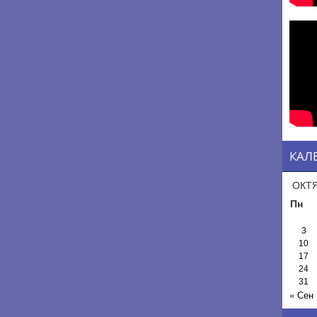
КАЛ
ОКТЯ
Пн
3
10
17
24
31
« Сен