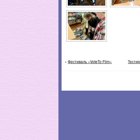
«
Фестиваль «VoteTo Film»
Тестир