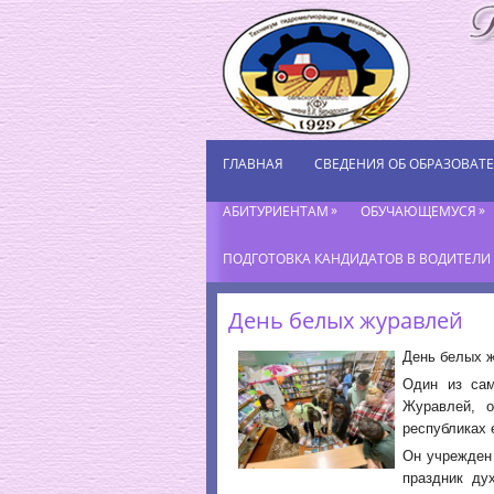
ГЛАВНАЯ
СВЕДЕНИЯ ОБ ОБРАЗОВАТ
»
»
АБИТУРИЕНТАМ
ОБУЧАЮЩЕМУСЯ
ПОДГОТОВКА КАНДИДАТОВ В ВОДИТЕЛИ К
День белых журавлей
День белых ж
Один из сам
Журавлей, 
республиках 
Он учрежден
праздник ду