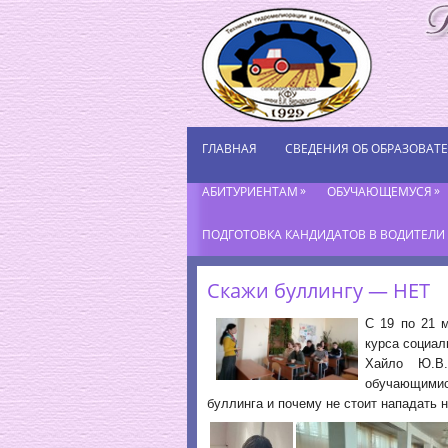
ГЛАВНАЯ
СВЕДЕНИЯ ОБ ОБРАЗОВАТ
»
»
АБИТУРИЕНТАМ
ОБУЧАЮЩЕМУСЯ
ПОДГОТОВКА КАНДИДАТОВ В ВОДИТЕЛИ К
Скажи буллингу — НЕТ
С 19 по 21 м
курса социал
Хайло Ю.В.
обучающимис
буллинга и почему не стоит нападать н