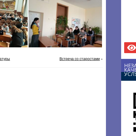
ратуры
Встреча со старостами
»
НЕЗ
КАЧ
УСЛ