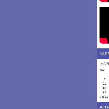
КАЛ
МАРТ
Пн
4
11
18
25
« Фев
АРХ