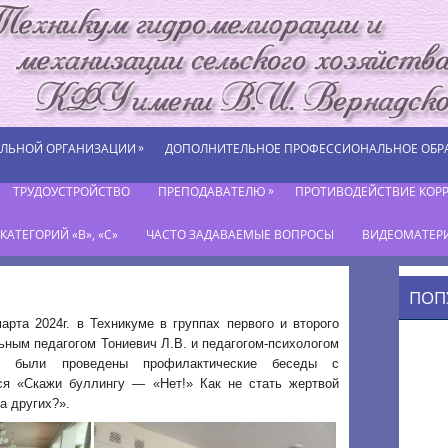
»
ЕЛЬНОЙ ОРГАНИЗАЦИИ
ДОПОЛНИТЕЛЬНОЕ ПРОФЕССИОНАЛЬНОЕ ОБР
»
ТРУДОУСТРОЙСТВО
ПРЕПОДАВАТЕЛЮ
ПРОТИВОДЕЙСТВИЕ КОР
АТЕГОРИЙ «В», «С»
ЧАСТО ЗАДАВАЕМЫЕ ВОПРОСЫ
ВИДЕОМАТЕР
ПОП
арта 2024г. в Техникуме в группах первого и второго
ьным педагогом Тониевич Л.В. и педагогом-психологом
 были проведены профилактические беседы с
я «Скажи буллингу — «Нет!» Как не стать жертвой
а других?».