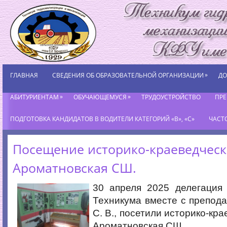
»
ГЛАВНАЯ
СВЕДЕНИЯ ОБ ОБРАЗОВАТЕЛЬНОЙ ОРГАНИЗАЦИИ
ДО
»
»
АБИТУРИЕНТАМ
ОБУЧАЮЩЕМУСЯ
ТРУДОУСТРОЙСТВО
ПР
ПОДГОТОВКА КАНДИДАТОВ В ВОДИТЕЛИ КАТЕГОРИЙ «В», «С»
ЧАСТ
Посещение историко-краеведческ
Ароматновская СШ.
30 апреля 2025 делегация
Техникума вместе с препод
С. В., посетили историко-кр
Ароматновская СШ.