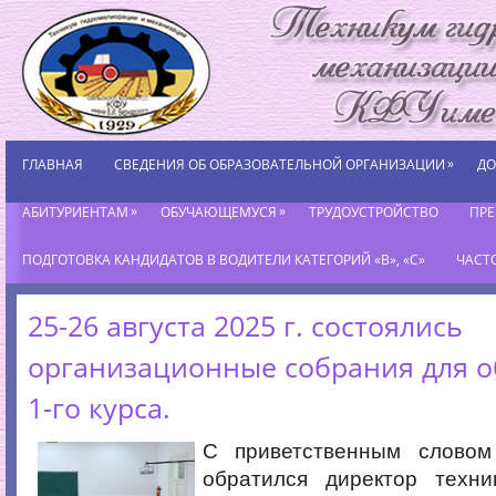
»
ГЛАВНАЯ
СВЕДЕНИЯ ОБ ОБРАЗОВАТЕЛЬНОЙ ОРГАНИЗАЦИИ
ДО
»
»
АБИТУРИЕНТАМ
ОБУЧАЮЩЕМУСЯ
ТРУДОУСТРОЙСТВО
ПР
ПОДГОТОВКА КАНДИДАТОВ В ВОДИТЕЛИ КАТЕГОРИЙ «В», «С»
ЧАСТ
25-26 августа 2025 г. состоялись
организационные собрания для 
1-го курса.
С приветственным словом
обратился директор техн