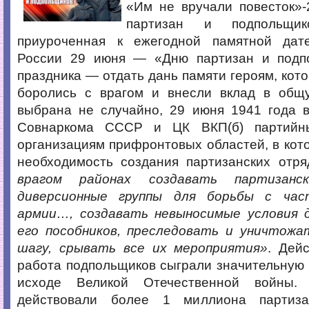
«Им не вручали повесток»
партизан и подпольщи
приуроченная к ежегодной памятной дат
России 29 июня — «Дню партизан и подп
праздника — отдать дань памяти героям, кото
боролись с врагом и внесли вклад в общ
выбрана не случайно, 29 июня 1941 года 
Совнаркома СССР и ЦК ВКП(б) партийн
организациям прифронтовых областей, в кот
необходимость создания партизанских отря
врагом районах создавать партизан
диверсионные группы для борьбы с час
армии…, создавать невыносимые условия д
его пособников, преследовать и уничтожа
шагу, срывать все их мероприятия»
. Дей
работа подпольщиков сыграли значительную
исходе Великой Отечественной войны.
действовали более 1 миллиона партиз