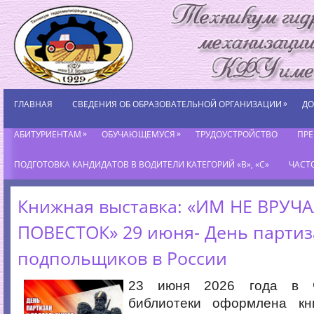
»
ГЛАВНАЯ
СВЕДЕНИЯ ОБ ОБРАЗОВАТЕЛЬНОЙ ОРГАНИЗАЦИИ
ДО
»
»
АБИТУРИЕНТАМ
ОБУЧАЮЩЕМУСЯ
ТРУДОУСТРОЙСТВО
ПР
ПОДГОТОВКА КАНДИДАТОВ В ВОДИТЕЛИ КАТЕГОРИЙ «В», «С»
ЧАСТ
Книжная выставка: «ИМ НЕ ВРУЧ
ПОВЕСТОК» 29 июня- День партиз
подпольщиков в России
23 июня 2026 года в ч
библиотеки оформлена кн