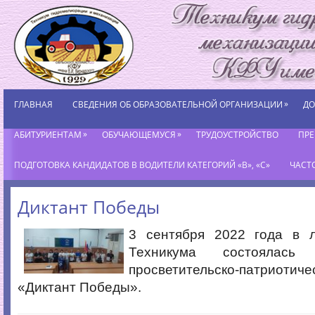
»
ГЛАВНАЯ
СВЕДЕНИЯ ОБ ОБРАЗОВАТЕЛЬНОЙ ОРГАНИЗАЦИИ
ДО
»
»
АБИТУРИЕНТАМ
ОБУЧАЮЩЕМУСЯ
ТРУДОУСТРОЙСТВО
ПР
ПОДГОТОВКА КАНДИДАТОВ В ВОДИТЕЛИ КАТЕГОРИЙ «В», «С»
ЧАСТ
Диктант Победы
3 сентября 2022 года в 
Техникума состоялась 
просветительско-патрио
«Диктант Победы».