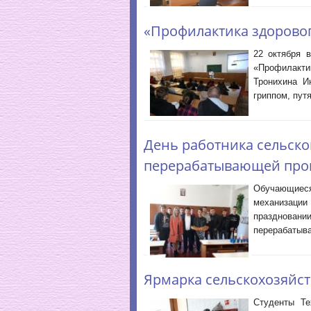
«Профилактика здорово
22 октября 
«Профилакти
Тронихина И
гриппом, пут
День работника сельско
перерабатывающей пр
Обучающиес
механизации
празднова
перерабатыв
Ярмарка сельскохозяйс
Студенты Те