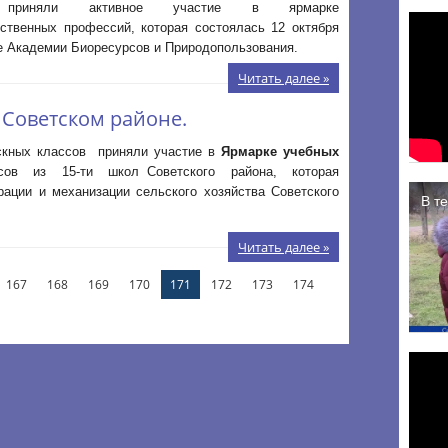
а приняли активное участие в ярмарке
йственных профессий, которая состоялась 12 октября
зе Академии Биоресурсов и Природопользования.
Читать далее »
 Советском районе.
ускных классов приняли участие в
Ярмарке учебных
сов из 15-ти школ Советского района, которая
ации и механизации сельского хозяйства Советского
Читать далее »
167
168
169
170
171
172
173
174