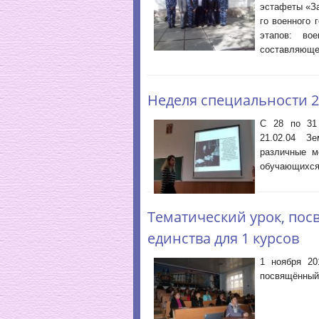
эстафеты «За
го военного 
этапов: вое
составляюще
Неделя специальности 2
С 28 по 31 
21.02.04 З
различные м
обучающихся 
Тематический урок, по
единства для 1 курсов
1 ноября 20
посвящённый 