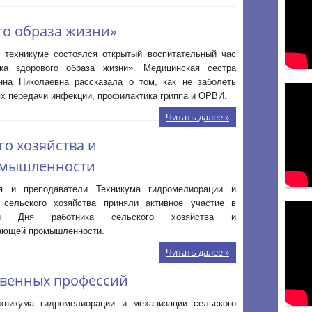
го образа жизни»
в техникуме состоялся открытый воспитательный час
ка здорового образа жизни». Медицинская сестра
нна Николаевна рассказала о том, как не заболеть
ях передачи инфекции, профилактика гриппа и ОРВИ.
Читать далее »
го хозяйства и
омышленности
я и преподаватели Техникума гидромелиорации и
 сельского хозяйства приняли активное участие в
нии Дня работника сельского хозяйства и
ающей промышленности.
Читать далее »
твенных профессий
хникума гидромелиорации и механизации сельского