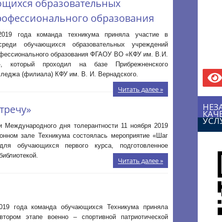
ющихся образовательных
рофессионального образования
2019 года команда техникума приняла участие в
среди обучающихся образовательных учреждений
офессионального образования ФГАОУ ВО «КФУ им. В.И.
о», который проходил на базе Прибрежненского
лледжа (филиала) КФУ им. В. И. Вернадского.
Читать далее »
НЕЗ
тречу»
КАЧ
УСЛ
и Международного дня толерантности 11 ноября 2019
ионном зале Техникума состоялась мероприятие «Шаг
для обучающихся первого курса, подготовленное
библиотекой.
Читать далее »
019 года команда обучающихся Техникума приняла
втором этапе военно – спортивной патриотической