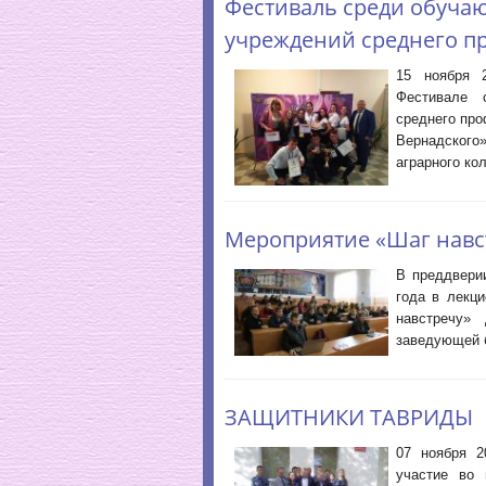
Фестиваль среди обуча
учреждений среднего п
15 ноября 
Фестивале 
среднего пр
Вернадског
аграрного ко
Мероприятие «Шаг навс
В преддвери
года в лекц
навстречу» 
заведующей 
ЗАЩИТНИКИ ТАВРИДЫ
07 ноября 2
участие во 