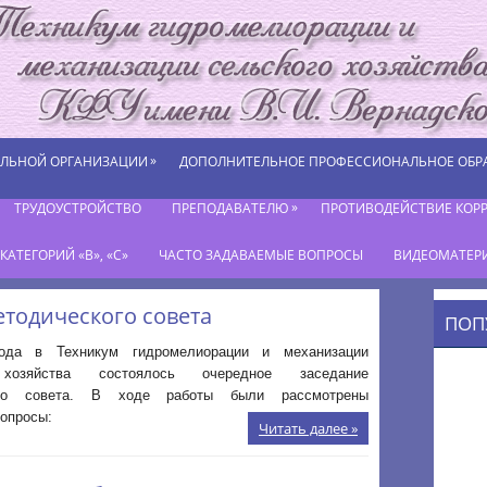
»
ЕЛЬНОЙ ОРГАНИЗАЦИИ
ДОПОЛНИТЕЛЬНОЕ ПРОФЕССИОНАЛЬНОЕ ОБР
»
ТРУДОУСТРОЙСТВО
ПРЕПОДАВАТЕЛЮ
ПРОТИВОДЕЙСТВИЕ КОР
АТЕГОРИЙ «В», «С»
ЧАСТО ЗАДАВАЕМЫЕ ВОПРОСЫ
ВИДЕОМАТЕР
тодического совета
ПОП
года в Техникум гидромелиорации и механизации
 хозяйства состоялось очередное заседание
ого совета. В ходе работы были рассмотрены
опросы:
Читать далее »