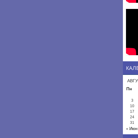
КАЛ
АВГУ
Пн
3
10
17
24
31
« Июн