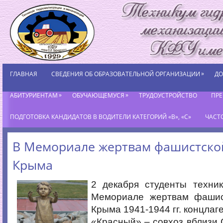
»
ГЛАВНАЯ
СВЕДЕНИЯ ОБ ОБРАЗОВАТЕЛЬНОЙ ОРГАНИЗАЦИИ
ДО
»
»
АБИТУРИЕНТАМ
ОБУЧАЮЩЕМУСЯ
ТРУДОУСТРОЙСТВО
ПР
ПОДГОТОВКА КАНДИДАТОВ В ВОДИТЕЛИ КАТЕГОРИЙ «В», «С»
ЧАСТ
В Мемориале жертвам фашистско
Крыма
2 декабря студенты техни
Мемориале жертвам фашис
Крыма 1941-1944 гг. концлаг
«Красный» – совхоз вблизи