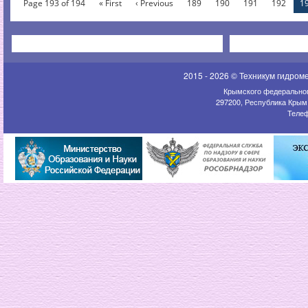
Page 193 of 194
« First
‹ Previous
189
190
191
192
1
2015 - 2026 © Техникум гидром
Крымского федеральног
297200, Республика Крым,
Телеф