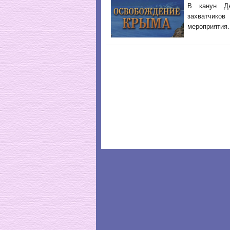
В канун Дн
захватчико
мероприятия.