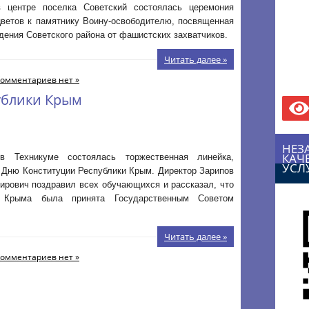
 центре поселка Советский состоялась церемония
цветов к памятнику Воину-освободителю, посвященная
ения Советского района от фашистских захватчиков.
Читать далее »
омментариев нет »
ублики Крым
НЕЗ
КАЧ
в Техникуме состоялась торжественная линейка,
УСЛ
 Дню Конституции Республики Крым. Директор Зарипов
ирович поздравил всех обучающихся и рассказал, что
я Крыма была принята Государственным Советом
Читать далее »
омментариев нет »