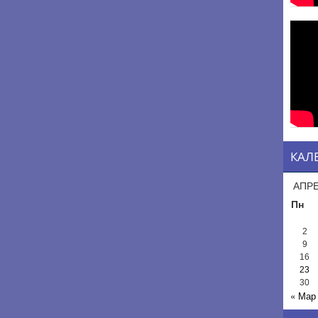
КАЛ
АПРЕ
Пн
2
9
16
23
30
« Мар