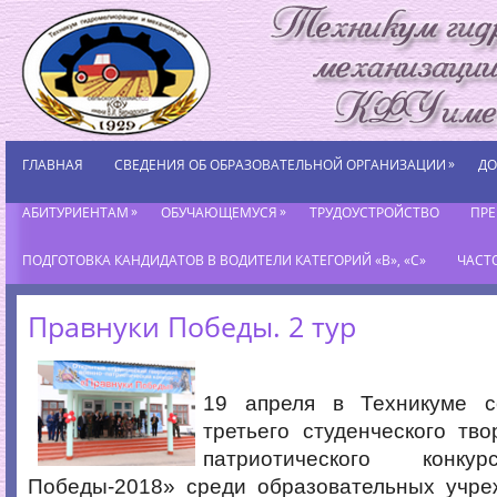
»
ГЛАВНАЯ
СВЕДЕНИЯ ОБ ОБРАЗОВАТЕЛЬНОЙ ОРГАНИЗАЦИИ
ДО
»
»
АБИТУРИЕНТАМ
ОБУЧАЮЩЕМУСЯ
ТРУДОУСТРОЙСТВО
ПР
ПОДГОТОВКА КАНДИДАТОВ В ВОДИТЕЛИ КАТЕГОРИЙ «В», «С»
ЧАСТ
Правнуки Победы. 2 тур
19 апреля в Техникуме с
третьего студенческого тво
патриотического конку
Победы-2018» среди образовательных учре