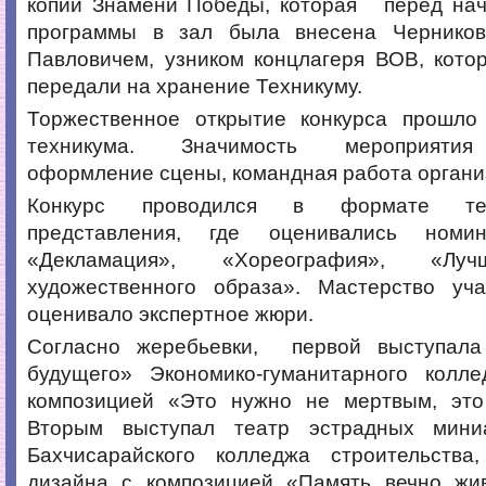
копии Знамени Победы, которая перед нач
программы в зал была внесена Чернико
Павловичем, узником концлагеря ВОВ, кото
передали на хранение Техникуму.
Торжественное открытие конкурса прошло
техникума. Значимость мероприятия
оформление сцены, командная работа органи
Конкурс проводился в формате теат
представления, где оценивались номин
«Декламация», «Хореография», «Лу
художественного образа». Мастерство уч
оценивало экспертное жюри.
Согласно жеребьевки, первой выступала
будущего» Экономико-гуманитарного кол
композицией «Это нужно не мертвым, эт
Вторым выступал театр эстрадных мин
Бахчисарайского колледжа строительства
дизайна с композицией «Память вечно жив