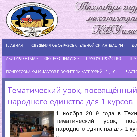
»
ГЛАВНАЯ
СВЕДЕНИЯ ОБ ОБРАЗОВАТЕЛЬНОЙ ОРГАНИЗАЦИИ
ДО
»
»
АБИТУРИЕНТАМ
ОБУЧАЮЩЕМУСЯ
ТРУДОУСТРОЙСТВО
ПР
ПОДГОТОВКА КАНДИДАТОВ В ВОДИТЕЛИ КАТЕГОРИЙ «В», «С»
ЧАСТ
Тематический урок, посвящённы
народного единства для 1 курсов
1 ноября 2019 года в Техн
тематический урок, по
народного единства для 1 ку