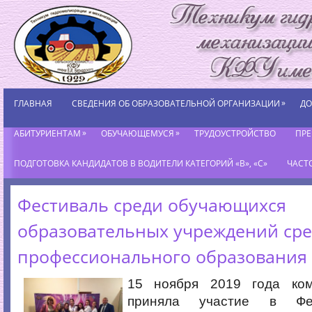
»
ГЛАВНАЯ
СВЕДЕНИЯ ОБ ОБРАЗОВАТЕЛЬНОЙ ОРГАНИЗАЦИИ
ДО
»
»
АБИТУРИЕНТАМ
ОБУЧАЮЩЕМУСЯ
ТРУДОУСТРОЙСТВО
ПР
ПОДГОТОВКА КАНДИДАТОВ В ВОДИТЕЛИ КАТЕГОРИЙ «В», «С»
ЧАСТ
Фестиваль среди обучающихся
образовательных учреждений сре
профессионального образования
15 ноября 2019 года ком
приняла участие в Фе