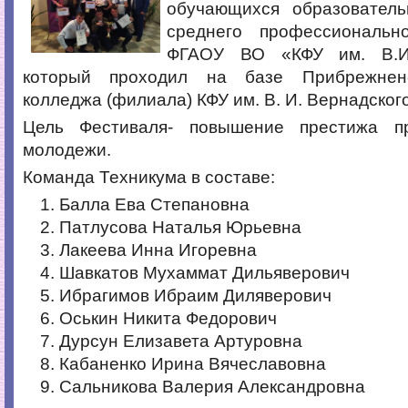
обучающихся образовател
среднего профессиональн
ФГАОУ ВО «КФУ им. В.И.
который проходил на базе Прибрежненс
колледжа (филиала) КФУ им. В. И. Вернадского
Цель Фестиваля- повышение престижа п
молодежи.
Команда Техникума в составе:
Балла Ева Степановна
Патлусова Наталья Юрьевна
Лакеева Инна Игоревна
Шавкатов Мухаммат Дильяверович
Ибрагимов Ибраим Диляверович
Оськин Никита Федорович
Дурсун Елизавета Артуровна
Кабаненко Ирина Вячеславовна
Сальникова Валерия Александровна