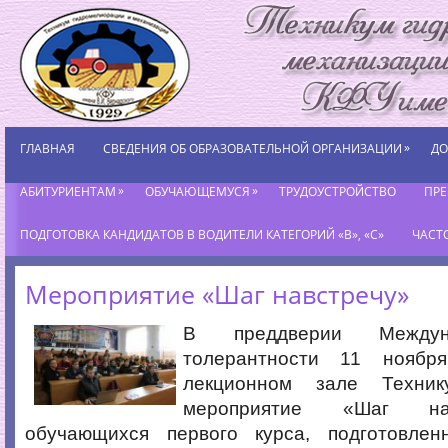
»
ГЛАВНАЯ
СВЕДЕНИЯ ОБ ОБРАЗОВАТЕЛЬНОЙ ОРГАНИЗАЦИИ
ДО
»
»
АБИТУРИЕНТАМ
ОБУЧАЮЩЕМУСЯ
ТРУДОУСТРОЙСТВО
ПР
ПОДГОТОВКА КАНДИДАТОВ В ВОДИТЕЛИ КАТЕГОРИЙ «В», «С»
ЧАСТ
Мероприятие «Шаг навстречу»
В преддверии Междун
толерантности 11 нояб
лекционном зале Техник
мероприятие «Шаг на
обучающихся первого курса, подготовле