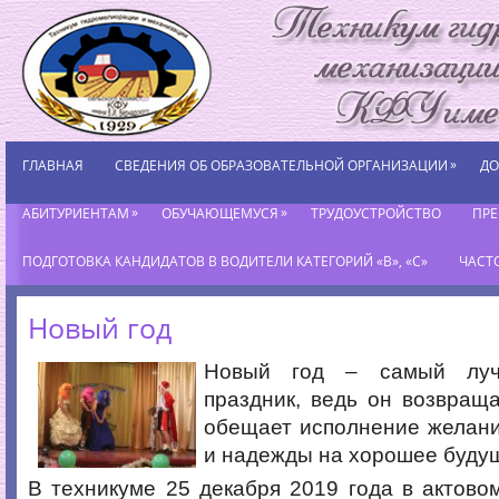
»
ГЛАВНАЯ
СВЕДЕНИЯ ОБ ОБРАЗОВАТЕЛЬНОЙ ОРГАНИЗАЦИИ
ДО
»
»
АБИТУРИЕНТАМ
ОБУЧАЮЩЕМУСЯ
ТРУДОУСТРОЙСТВО
ПР
ПОДГОТОВКА КАНДИДАТОВ В ВОДИТЕЛИ КАТЕГОРИЙ «В», «С»
ЧАСТ
Новый год
Новый год – самый лу
праздник, ведь он возвращае
обещает исполнение желани
и надежды на хорошее буду
В техникуме 25 декабря 2019 года в актово