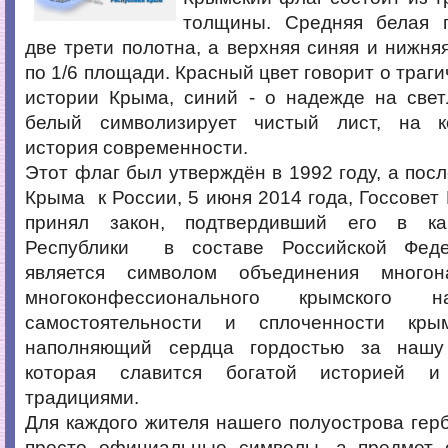
толщины. Средняя белая 
две трети полотна,​ а верхняя синяя и нижня
по 1/6 площади. Красный цвет говорит о траги
истории Крыма, синий -​ о надежде на светл
белый​ символизирует чистый лист, на к
история современности.
Этот флаг был утверждён в 1992 году, а пос
Крыма​ ​ к России,​ 5 июня 2014 года,​ Госсове
принял закон, подтвердивший его в кач
Республики​ ​ в составе Российской Феде
является символом объединения многон
многоконфессионального крымского н
самостоятельности и сплоченности крым
наполняющий сердца гордостью за нашу
которая славится богатой историей и
традициями.
Для каждого жителя нашего полуострова герб
просто официальные символы, а предмет о