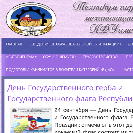
»
ГЛАВНАЯ
СВЕДЕНИЯ ОБ ОБРАЗОВАТЕЛЬНОЙ ОРГАНИЗАЦИИ
ДО
»
»
АБИТУРИЕНТАМ
ОБУЧАЮЩЕМУСЯ
ТРУДОУСТРОЙСТВО
ПР
ПОДГОТОВКА КАНДИДАТОВ В ВОДИТЕЛИ КАТЕГОРИЙ «В», «С»
ЧАСТ
День Государственного герба и
Государственного флага Республ
24 сентября​ — День Госуда
и Государственного флага 
Праздник отмечают в этот де
Крымский флаг состоит из т