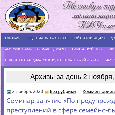
»
ГЛАВНАЯ
СВЕДЕНИЯ ОБ ОБРАЗОВАТЕЛЬНОЙ ОРГАНИЗАЦИИ
ДО
»
»
АБИТУРИЕНТАМ
ОБУЧАЮЩЕМУСЯ
ТРУДОУСТРОЙСТВО
ПР
ПОДГОТОВКА КАНДИДАТОВ В ВОДИТЕЛИ КАТЕГОРИЙ «В», «С»
ЧАСТ
Архивы за день 2 ноября,
2 ноября, 2020
Без рубрики
Комментариев 
Cеминар-занятие «По предупреж
преступлений в сфере семейно-б