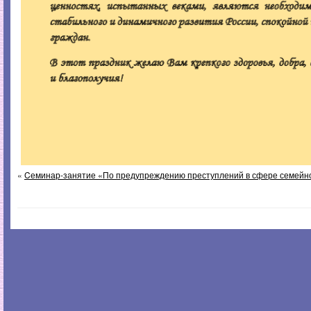
«
Cеминар-занятие «По предупреждению преступлений в сфере семейн