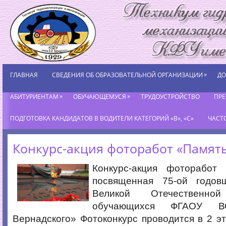
»
ГЛАВНАЯ
СВЕДЕНИЯ ОБ ОБРАЗОВАТЕЛЬНОЙ ОРГАНИЗАЦИИ
ДО
»
»
АБИТУРИЕНТАМ
ОБУЧАЮЩЕМУСЯ
ТРУДОУСТРОЙСТВО
ПР
ПОДГОТОВКА КАНДИДАТОВ В ВОДИТЕЛИ КАТЕГОРИЙ «В», «С»
ЧАСТ
Конкурс-акция фоторабот «Памят
Конкурс-акция фоторабот
посвященная 75-ой годо
Великой Отечественн
обучающихся ФГАОУ 
Вернадского» Фотоконкурс проводится в 2 эт