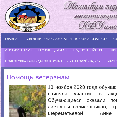
»
ГЛАВНАЯ
СВЕДЕНИЯ ОБ ОБРАЗОВАТЕЛЬНОЙ ОРГАНИЗАЦИИ
ДО
»
»
АБИТУРИЕНТАМ
ОБУЧАЮЩЕМУСЯ
ТРУДОУСТРОЙСТВО
ПР
ПОДГОТОВКА КАНДИДАТОВ В ВОДИТЕЛИ КАТЕГОРИЙ «В», «С»
ЧАСТ
Помощь ветеранам
13 ноября 2020 года обуча
приняли участие в акц
Обучающиеся оказали п
листвы и палисадников, т
Шереметьевой Анне 