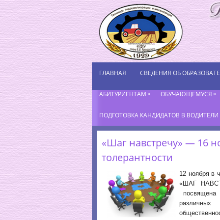
ГЛАВНАЯ
СВЕДЕНИЯ ОБ ОБРАЗОВАТ
»
»
АБИТУРИЕНТАМ
ОБУЧАЮЩЕМУСЯ
ПОДГОТОВКА КАНДИДАТОВ В ВОДИТЕЛИ К
«Шаг навстречу» — 16 
толерантности
12 ноября в
«ШАГ НАВСТ
посвящена в
различных
общественно