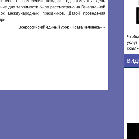
ъявлено о намерении каждый год отмечать День
ание дня терпимости было рассмотрено на Генеральной
к международных праздников. Датой проведения
бря.
Всероссийский единый урок «Права человека»
»
Чтобы
услуг
ссылк
ВИД