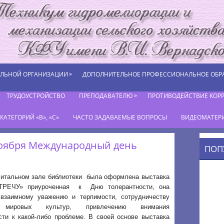
»
ЕЛЬНОЙ ОРГАНИЗАЦИИ
ДОПОЛНИТЕЛЬНОЕ ПРОФЕССИОНАЛЬНОЕ ОБР
»
ТРУДОУСТРОЙСТВО
ПРЕПОДАВАТЕЛЮ
ПРОТИВОДЕЙСТВИЕ КОР
АТЕГОРИЙ «В», «С»
ЧАСТО ЗАДАВАЕМЫЕ ВОПРОСЫ
ВИДЕОМАТЕР
ноября Международный день
ПОП
 читальном зале библиотеки была оформлена выставка
РЕЧУ» приуроченная к Дню толерантности, она
заимному уважению и терпимости, сотрудничеству
 мировых культур, привлечению внимания
сти к какой-либо проблеме. В своей основе выставка