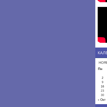
КАЛ
НОЯБ
Пн
2
9
16
23
30
« Окт