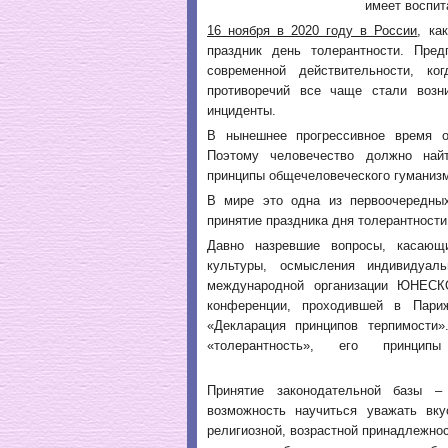
имеет воспит
16 ноября в 2020 году в России
, ка
праздник день толерантности. Пред
современной действительности, к
противоречий все чаще стали возн
инциденты.
В нынешнее прогрессивное время о
Поэтому человечество должно най
принципы общечеловеческого гуманиз
В мире это одна из первоочередны
принятие праздника дня толерантности
Давно назревшие вопросы, касающ
культуры, осмысления индивидуал
международной организации ЮНЕСКО
конференции, проходившей в Пари
«Декларация принципов терпимости»
«толерантность», его принци
Принятие законодательной базы –
возможность научиться уважать вк
религиозной, возрастной принадлежно