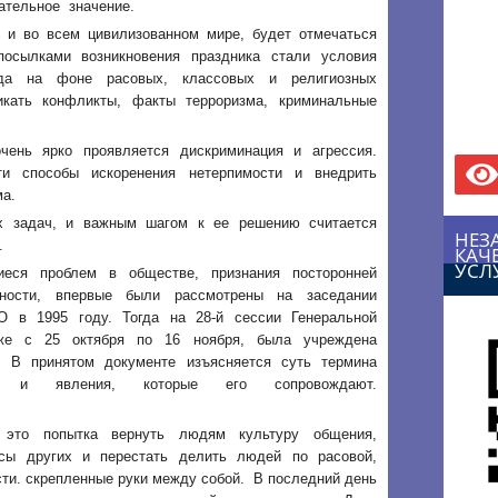
ательное значение.
к и во всем цивилизованном мире, будет отмечаться
посылками возникновения праздника стали условия
огда на фоне расовых, классовых и религиозных
икать конфликты, факты терроризма, криминальные
чень ярко проявляется дискриминация и агрессия.
ти способы искоренения нетерпимости и внедрить
ма.
х задач, и важным шагом к ее решению считается
НЕЗ
.
КАЧ
УСЛ
иеся проблем в обществе, признания посторонней
ьности, впервые были рассмотрены на заседании
 в 1995 году. Тогда на 28-й сессии Генеральной
же с 25 октября по 16 ноября, была учреждена
. В принятом документе изъясняется суть термина
пы и явления, которые его сопровождают.
 это попытка вернуть людям культуру общения,
усы других и перестать делить людей по расовой,
сти. скрепленные руки между собой. В последний день