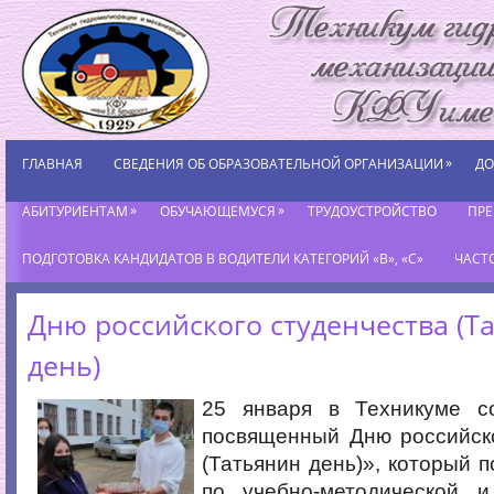
»
ГЛАВНАЯ
СВЕДЕНИЯ ОБ ОБРАЗОВАТЕЛЬНОЙ ОРГАНИЗАЦИИ
ДО
»
»
АБИТУРИЕНТАМ
ОБУЧАЮЩЕМУСЯ
ТРУДОУСТРОЙСТВО
ПР
ПОДГОТОВКА КАНДИДАТОВ В ВОДИТЕЛИ КАТЕГОРИЙ «В», «С»
ЧАСТ
Дню российского студенчества (Т
день)
25 января в Техникуме с
посвященный Дню российско
(Татьянин день)», который п
по учебно-методической и