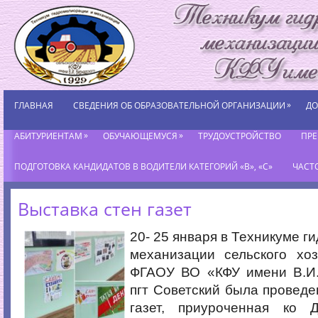
»
ГЛАВНАЯ
СВЕДЕНИЯ ОБ ОБРАЗОВАТЕЛЬНОЙ ОРГАНИЗАЦИИ
ДО
»
»
АБИТУРИЕНТАМ
ОБУЧАЮЩЕМУСЯ
ТРУДОУСТРОЙСТВО
ПР
ПОДГОТОВКА КАНДИДАТОВ В ВОДИТЕЛИ КАТЕГОРИЙ «В», «С»
ЧАСТ
Выставка стен газет
20- 25 января в Техникуме г
механизации сельского хоз
ФГАОУ ВО «КФУ имени В.И.
пгт Советский была проведе
газет, приуроченная ко 