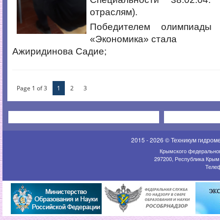
отраслям).
Победителем олимпиады
«Экономика» стала
Ажиридинова Садие;
Page 1 of 3
1
2
3
2015 - 2026 © Техникум гидром
Крымского федеральног
297200, Республика Крым,
Телеф