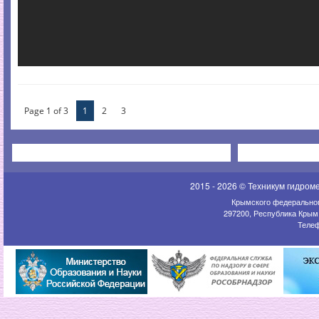
Page 1 of 3
1
2
3
2015 - 2026 © Техникум гидром
Крымского федеральног
297200, Республика Крым,
Телеф