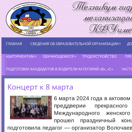
»
ГЛАВНАЯ
СВЕДЕНИЯ ОБ ОБРАЗОВАТЕЛЬНОЙ ОРГАНИЗАЦИИ
ДО
»
»
АБИТУРИЕНТАМ
ОБУЧАЮЩЕМУСЯ
ТРУДОУСТРОЙСТВО
ПР
ПОДГОТОВКА КАНДИДАТОВ В ВОДИТЕЛИ КАТЕГОРИЙ «В», «С»
ЧАСТ
Концерт к 8 марта
6 марта 2024 года в актовом
преддверии прекрасног
Международного женско
прошел праздничный кон
подготовила педагог — организатор Волочаев