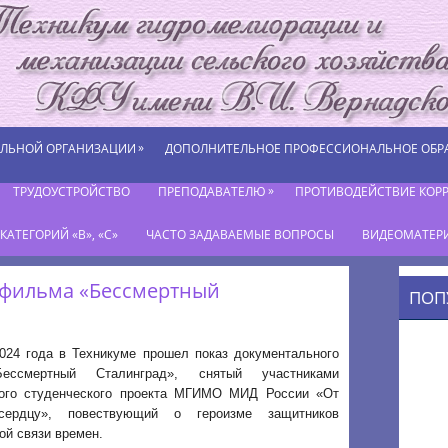
»
ЕЛЬНОЙ ОРГАНИЗАЦИИ
ДОПОЛНИТЕЛЬНОЕ ПРОФЕССИОНАЛЬНОЕ ОБР
»
ТРУДОУСТРОЙСТВО
ПРЕПОДАВАТЕЛЮ
ПРОТИВОДЕЙСТВИЕ КОР
АТЕГОРИЙ «В», «С»
ЧАСТО ЗАДАВАЕМЫЕ ВОПРОСЫ
ВИДЕОМАТЕР
 фильма «Бессмертный
ПОП
2024 года в Техникуме прошел показ документального
ссмертный Сталинград», снятый участниками
кого студенческого проекта МГИМО МИД России «От
ердцу», повествующий о героизме защитников
ой связи времен.