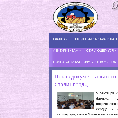
ГЛАВНАЯ
СВЕДЕНИЯ ОБ ОБРАЗОВАТ
»
»
АБИТУРИЕНТАМ
ОБУЧАЮЩЕМУСЯ
ПОДГОТОВКА КАНДИДАТОВ В ВОДИТЕЛИ К
Показ документального
Сталинград»,
5 сентября 
фильма «Бе
патриотичес
сердца к с
Сталинграда, самой битве и неразрывн