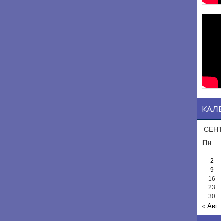
КАЛ
СЕНТ
Пн
2
9
16
23
30
« Авг