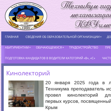
»
ГЛАВНАЯ
СВЕДЕНИЯ ОБ ОБРАЗОВАТЕЛЬНОЙ ОРГАНИЗАЦИИ
ДО
»
»
АБИТУРИЕНТАМ
ОБУЧАЮЩЕМУСЯ
ТРУДОУСТРОЙСТВО
ПР
ПОДГОТОВКА КАНДИДАТОВ В ВОДИТЕЛИ КАТЕГОРИЙ «В», «С»
ЧАСТ
Кинолекторий
20 января 2025 года в л
Техникума преподаватель ис
провел кинолекторий д
первых курсов, посвященны
Крым