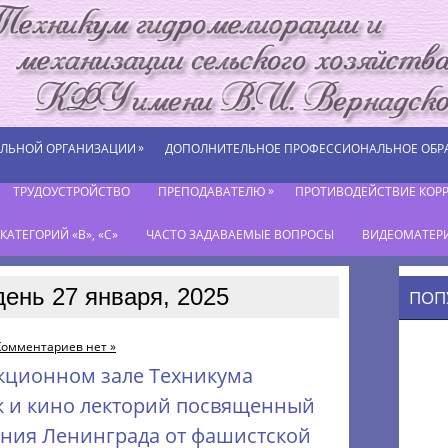
»
ЕЛЬНОЙ ОРГАНИЗАЦИИ
ДОПОЛНИТЕЛЬНОЕ ПРОФЕССИОНАЛЬНОЕ ОБР
»
ТРУДОУСТРОЙСТВО
ПРЕПОДАВАТЕЛЮ
ПРОТИВОДЕЙСТВИЕ КОР
АТЕГОРИЙ «В», «С»
ЧАСТО ЗАДАВАЕМЫЕ ВОПРОСЫ
ВИДЕОМАТЕР
день 27 января, 2025
ПОП
Комментариев нет »
лекционном зале Техникума
к и кино лекторий посвященный
ния Ленинграда от фашистской