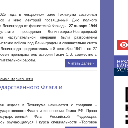
025 года в лекционном зале Техникума состоялся
рок и кино лекторий посвященный Дню полного
я Ленинграда от фашистской блокады.
27 января 1944
ьтате проведения Ленинградско-Новгородской
ской наступательной операции были разгромлены
стские войска под Ленинградом и окончательно снята
 Ленинграда продолжалась с 8 сентября 1941 г. по 27
ровел преподаватель истории Гасич С.В. совместно с
питательной работы.
НЕЗ
Читать далее »
КАЧ
УСЛ
Комментариев нет »
ударственного Флага и
ая неделя в Техникуме начинается с традиции –
сударственного Флага и исполнения Гимна РФ. Право
осударственный Флаг Российской Федерации,
ось обучающемуся I курса специальности «Торговое