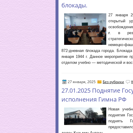
блокады.
27 января 2
открытый у
освобождени
г
. в резул
стратегиче
немецко-фаши
872-дневная блокада города. Блокада
января 1944 г. Данное мероприятие п
отделом учебно — методической и вос
27 января, 2025
Без рубрики
27.01.2025 Поднятие Гос
исполнения Гимна РФ
Новая учебн
поднятия Го
поднять Г
предоставил
дело» Кузьмич Антону.