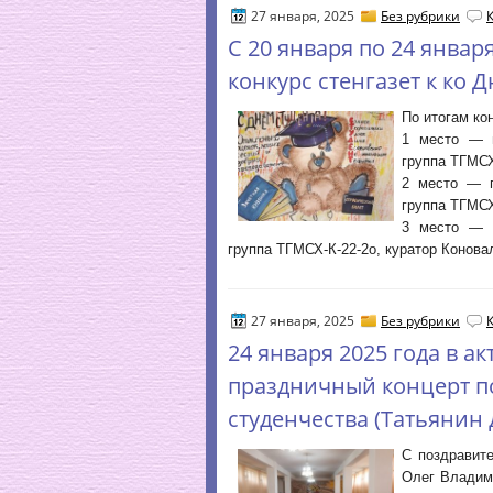
27 января, 2025
Без рубрики
С 20 января по 24 январ
конкурс стенгазет к ко 
По итогам ко
1 место — г
группа ТГМСХ
2 место — г
группа ТГМСХ
3 место — г
группа ТГМСХ-К-22-2о, куратор Конова
27 января, 2025
Без рубрики
24 января 2025 года в а
праздничный концерт 
студенчества (Татьянин 
С поздравит
Олег Владими