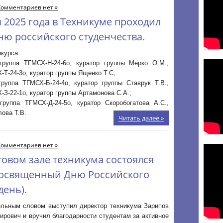
Комментариев нет »
я 2025 года в Техникуме проходил
Дню российского студенчества.
нкурса:
руппа ТГМСХ-Н-24-6о, куратор группы Мерко О.М.,
-Т-24-3о, куратор группы Ященко Т.С;
руппа ТГМСХ-Б-24-4о, куратор группы Ставрук Т.В.,
-З-22-1о, куратор группы Артамонова С.А.;
руппа ТГМСХ-Д-24-5о, куратор Скоробогатова А.С.,
лова Т.В.
Читать далее »
Комментариев нет »
ктовом зале техникума состоялся
посвященный Дню Российского
день).
ельным словом выступил директор техникума Зарипов
рович и вручил благодарности студентам за активное