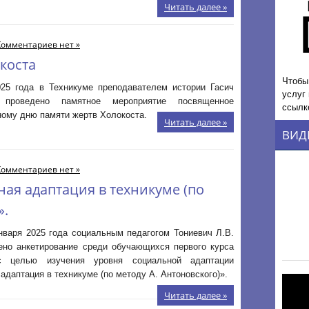
Читать далее »
Комментариев нет »
коста
Чтобы
025 года в Техникуме преподавателем истории Гасич
услуг
проведено памятное мероприятие посвященное
ссылк
ому дню памяти жертв Холокоста.
Читать далее »
ВИД
Комментариев нет »
ая адаптация в техникуме (по
».
нваря 2025 года социальным педагогом Тониевич Л.В.
ено анкетирование среди обучающихся первого курса
с целью изучения уровня социальной адаптации
адаптация в техникуме (по методу А. Антоновского)».
Читать далее »