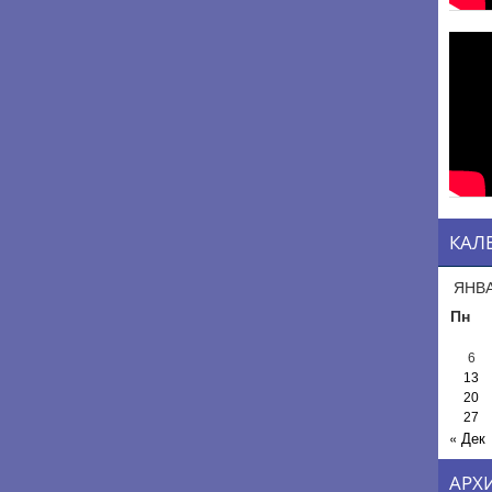
КАЛ
ЯНВА
Пн
6
13
20
27
« Дек
АРХ