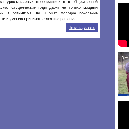
ультурно-массовых мероприятиях и в общественной
кума. Студенческие годы дарят не только мощный
гии и оптимизма, но и учат молодое поколение
сти и умению принимать сложные решения.
Читать далее »