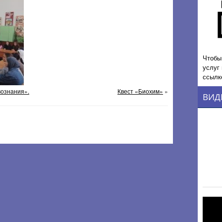
Чтобы
услуг
ссылк
ознания».
Квест «Биохим»
»
ВИД