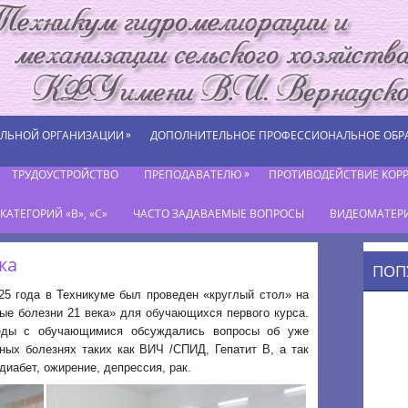
»
ЕЛЬНОЙ ОРГАНИЗАЦИИ
ДОПОЛНИТЕЛЬНОЕ ПРОФЕССИОНАЛЬНОЕ ОБР
»
ТРУДОУСТРОЙСТВО
ПРЕПОДАВАТЕЛЮ
ПРОТИВОДЕЙСТВИЕ КОР
АТЕГОРИЙ «В», «С»
ЧАСТО ЗАДАВАЕМЫЕ ВОПРОСЫ
ВИДЕОМАТЕР
ка
ПОП
25 года в Техникуме был проведен «круглый стол» на
ые болезни 21 века» для обучающихся первого курса.
еды с обучающимися обсуждались вопросы об уже
ных болезнях таких как ВИЧ /СПИД, Гепатит В, а так
диабет, ожирение, депрессия, рак.