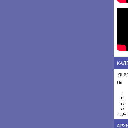
КАЛ
ЯНВА
Пн
6
13
20
27
« Дек
АРХ