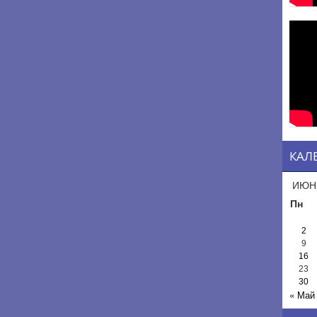
КАЛ
ИЮН
Пн
2
9
16
23
30
« Май