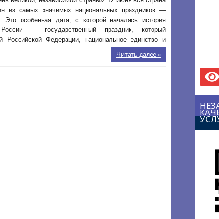
ень великой, независимой страны». 12 июня вся страна
ин из самых значимых национальных праздников —
. Это особенная дата, с которой началась история
 России — государственный праздник, который
й Российской Федерации, национальное единство и
Читать далее »
НЕЗ
КАЧ
УСЛ