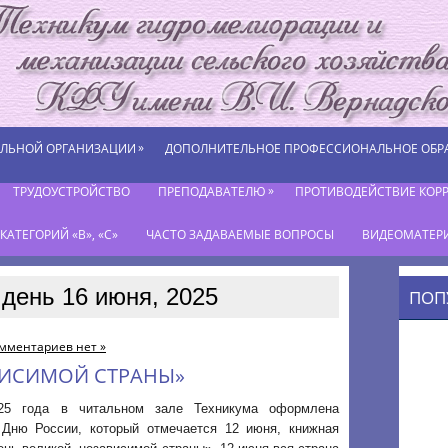
»
ЕЛЬНОЙ ОРГАНИЗАЦИИ
ДОПОЛНИТЕЛЬНОЕ ПРОФЕССИОНАЛЬНОЕ ОБР
»
ТРУДОУСТРОЙСТВО
ПРЕПОДАВАТЕЛЮ
ПРОТИВОДЕЙСТВИЕ КОР
АТЕГОРИЙ «В», «С»
ЧАСТО ЗАДАВАЕМЫЕ ВОПРОСЫ
ВИДЕОМАТЕР
 день 16 июня, 2025
ПОП
мментариев нет »
ВИСИМОЙ СТРАНЫ»
25 года в читальном зале Техникума оформлена
 Дню России, который отмечается 12 июня, книжная