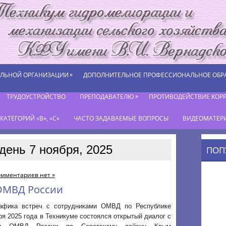
»
ЕЛЬНОЙ ОРГАНИЗАЦИИ
ДОПОЛНИТЕЛЬНОЕ ПРОФЕССИОНАЛЬНОЕ ОБР
»
ТРУДОУСТРОЙСТВО
ПРЕПОДАВАТЕЛЮ
ПРОТИВОДЕЙСТВИЕ КОР
АТЕГОРИЙ «В», «С»
ЧАСТО ЗАДАВАЕМЫЕ ВОПРОСЫ
ВИДЕОМАТЕР
день 7 ноября, 2025
ПОП
омментариев нет »
 ОМВД России
афика встреч с сотрудниками ОМВД по Республике
ря 2025 года в Техникуме состоялся открытый диалог с