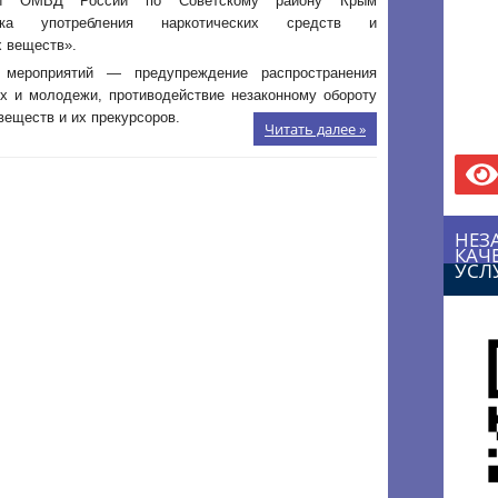
ами ОМВД России по Советскому району Крым
тика употребления наркотических средств и
 веществ».
 мероприятий — предупреждение распространения
х и молодежи, противодействие незаконному обороту
веществ и их прекурсоров.
Читать далее »
НЕЗ
КАЧ
УСЛ