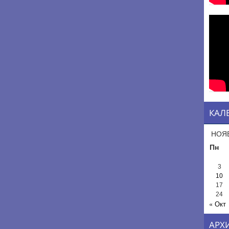
КАЛ
НОЯБ
Пн
3
10
17
24
« Окт
АРХ