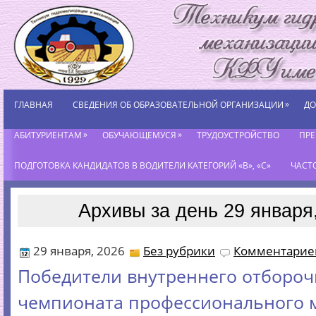
»
ГЛАВНАЯ
СВЕДЕНИЯ ОБ ОБРАЗОВАТЕЛЬНОЙ ОРГАНИЗАЦИИ
ДО
»
»
АБИТУРИЕНТАМ
ОБУЧАЮЩЕМУСЯ
ТРУДОУСТРОЙСТВО
ПР
ПОДГОТОВКА КАНДИДАТОВ В ВОДИТЕЛИ КАТЕГОРИЙ «В», «С»
ЧАСТ
Архивы за день 29 января
29 января, 2026
Без рубрики
Комментариев
Победители внутреннего отбороч
чемпионата профессионального 